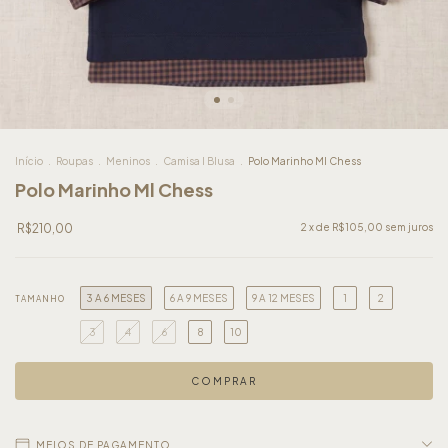
Início
.
Roupas
.
Meninos
.
Camisa I Blusa
.
Polo Marinho Ml Chess
Polo Marinho Ml Chess
R$210,00
2
x de
R$105,00
sem juros
3 A 6 MESES
6 A 9 MESES
9 A 12 MESES
1
2
TAMANHO
3
4
6
8
10
MEIOS DE PAGAMENTO