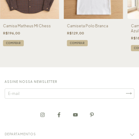
Camisa Matheus Ml Chess
Camiseta Polo Branca
Cami
Azul
R$196,00
R$129,00
R$1
COMPRAR
COMPRAR
CO
ASSINE NOSSA NEWSLETTER
DEPARTAMENTOS