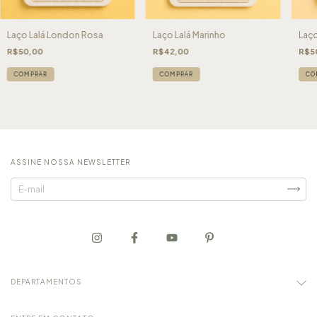
Laço Lalá London Rosa
Laço Lalá Marinho
Laço
R$50,00
R$42,00
R$5
COMPRAR
COMPRAR
CO
ASSINE NOSSA NEWSLETTER
DEPARTAMENTOS