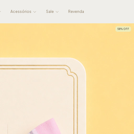
Acessórios
Sale
Revenda
58
%
OFF