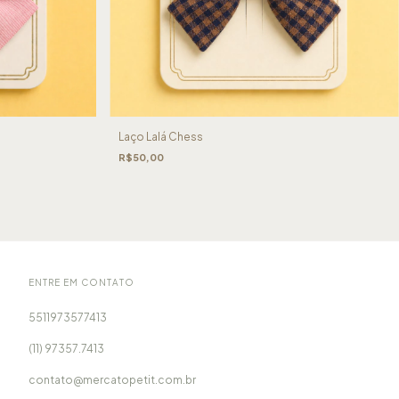
Laço Lalá Chess
R$50,00
ENTRE EM CONTATO
5511973577413
(11) 97357.7413
contato@mercatopetit.com.br