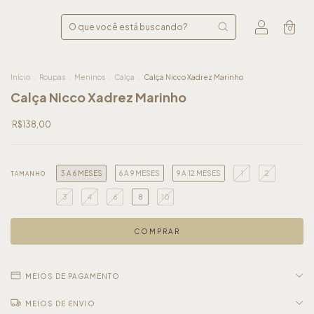
0
Início
.
Roupas
.
Meninos
.
Calça
.
Calça Nicco Xadrez Marinho
Calça Nicco Xadrez Marinho
R$138,00
3 A 6 MESES
6 A 9 MESES
9 A 12 MESES
1
2
TAMANHO
3
4
6
8
10
MEIOS DE PAGAMENTO
MEIOS DE ENVIO