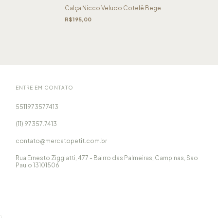
Calça Nicco Veludo Cotelê Bege
R$195,00
ENTRE EM CONTATO
5511973577413
(11) 97357.7413
contato@mercatopetit.com.br
Rua Ernesto Ziggiatti, 477 - Bairro das Palmeiras, Campinas, Sao
Paulo 13101506