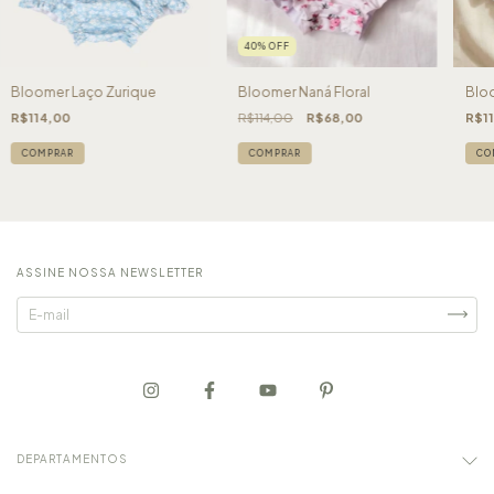
40
%
OFF
Bloomer Laço Zurique
Bloomer Naná Floral
Bloo
R$114,00
R$114,00
R$68,00
R$1
COMPRAR
COMPRAR
CO
ASSINE NOSSA NEWSLETTER
DEPARTAMENTOS