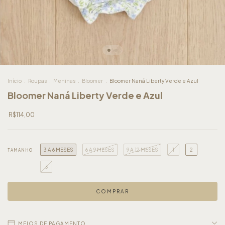
Início
.
Roupas
.
Meninas
.
Bloomer
.
Bloomer Naná Liberty Verde e Azul
Bloomer Naná Liberty Verde e Azul
R$114,00
3 A 6 MESES
6 A 9 MESES
9 A 12 MESES
1
2
TAMANHO
3
MEIOS DE PAGAMENTO